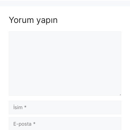
Yorum yapın
Yorum
İsim
E-
posta