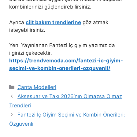
kombinlerinizi güçlendirebilirsiniz.
Ayrıca
cilt bakım trendlerine
göz atmak
isteyebilirsiniz.
Yeni Yayınlanan Fantezi iç giyim yazımız da
ilginizi çekecektir.
https://trendvemoda.com/fantezi-ic-giyim-
secimi-ve-kombin-onerileri-ozguvenli/
Kategoriler
Çanta Modelleri
Aksesuar ve Takı 2026’nın Olmazsa Olmaz
Trendleri
Fantezi İç Giyim Seçimi ve Kombin Önerileri:
Özgüvenli